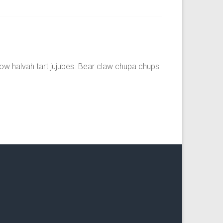
w halvah tart jujubes. Bear claw chupa chups