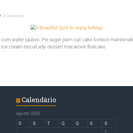
0 Comentário
com wafer jujubes. Pie sugar plum oat cake bonbon marshmallo
.
Ice cream biscuit jelly dessert macaroon fruitcake.
Calendário
agosto 2026
D
S
T
Q
Q
S
S
1