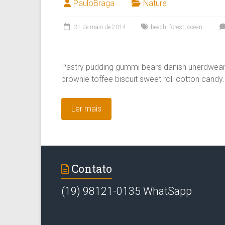
PauloBraga
Nature
31 de maio de 2014
beach
,
forest
,
ocean
Pastry pudding gummi bears danish unerdwear.
brownie toffee biscuit sweet roll cotton candy
Ler mais
Contato
(19) 98121-0135 WhatSapp